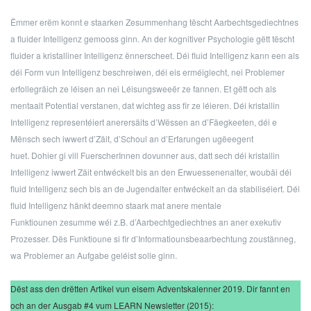
Ëmmer erëm konnt e staarken Zesummenhang tëscht Aarbechtsgediechtnes
a fluider Intelligenz gemooss ginn. An der kognitiver Psychologie gëtt tëscht
fluider a kristalliner Intelligenz ënnerscheet. Déi fluid Intelligenz kann een als
déi Form vun Intelligenz beschreiwen, déi eis erméiglecht, nei Problemer
erfollegräich ze léisen an nei Léisungsweeër ze fannen. Et gëtt och als
mentaalt Potential verstanen, dat wichteg ass fir ze léieren. Déi kristallin
Intelligenz representéiert anerersäits d’Wëssen an d’Fäegkeeten, déi e
Mënsch sech iwwert d’Zäit, d’Schoul an d’Erfarungen ugëeegent
huet. Dohier gi vill FuerscherInnen dovunner aus, datt sech déi kristallin
Intelligenz iwwert Zäit entwéckelt bis an den Erwuessenenalter, woubäi déi
fluid Intelligenz sech bis an de Jugendalter entwéckelt an da stabiliséiert. Déi
fluid Intelligenz hänkt deemno staark mat anere mentale
Funktiounen zesumme wéi z.B. d’Aarbechtgediechtnes an aner exekutiv
Prozesser. Dës Funktioune si fir d’Informatiounsbeaarbechtung zoustänneg,
wa Problemer an Aufgabe geléist solle ginn.
Dëst ass den drëtten Artikel vun eisem Adventskalenner 2019. Dir fannt en
och an der Ausgab #4 vum LEARN Newsletter (2015):