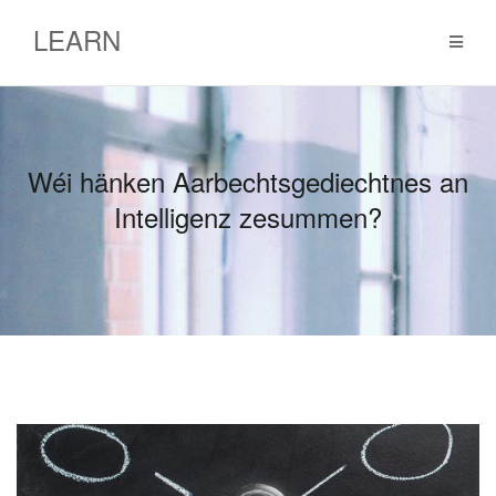
Skip
LEARN
to
content
Wéi hänken Aarbechtsgediechtnes an
Intelligenz zesummen?