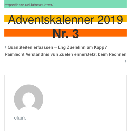
https://learn.uni.lu/newsletter/
Adventskalenner 2019
Nr. 3
Quantitéiten erfaassen – Eng Zuelelinn am Kapp?
Raimlecht Verständnis vun Zuelen ënnerstëtzt beim Rechnen
claire