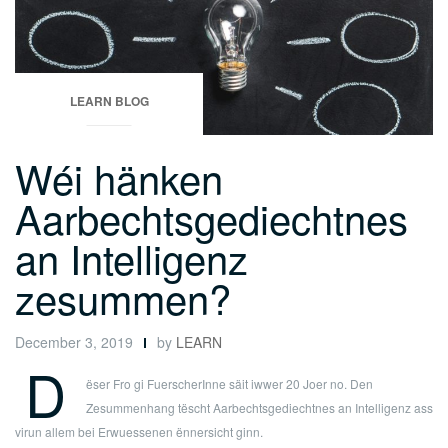
LEARN BLOG
Wéi hänken
Aarbechtsgediechtnes
an Intelligenz
zesummen?
December 3, 2019
by
LEARN
D
ëser Fro gi FuerscherInne säit iwwer 20 Joer no. Den
Zesummenhang tëscht Aarbechtsgediechtnes an Intelligenz ass
virun allem bei Erwuessenen ënnersicht ginn.