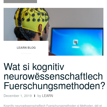
ass
Dyscalculie?”
LEARN BLOG
Wat si kognitiv
neurowëssenschaftlech
Fuerschungsmethoden?
December 1, 2019
by
LEARN
Kognitiv neurowëssenschaftlech Fuerschungsmethoden si Methoden, déi et